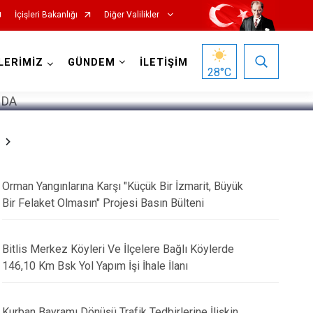
İçişleri Bakanlığı
Diğer Valilikler
1
/
5
LERİMİZ
GÜNDEM
İLETİŞİM
28
°C
Orman Yangınlarına Karşı "Küçük Bir İzmarit, Büyük
Bir Felaket Olmasın" Projesi Basın Bülteni
Bitlis Merkez Köyleri Ve İlçelere Bağlı Köylerde
146,10 Km Bsk Yol Yapım İşi İhale İlanı
Kurban Bayramı Dönüşü Trafik Tedbirlerine İlişkin