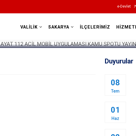
e-Devlet
VALİLİK
SAKARYA
İLÇELERİMİZ
HİZMET
Valilikler
Duyurular
08
Tem
01
Haz