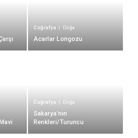
Coğrafya
|
Doğa
Çarşı
Acarlar Longozu
Coğrafya
|
Doğa
Sakarya'nın
/Mavi
Renkleri/Turuncu