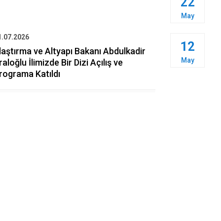
22
May
1.07.2026
30.07.2026
12
laştırma ve Altyapı Bakanı Abdulkadir
Vali Doğan,
May
raloğlu İlimizde Bir Dizi Açılış ve
Babasının V
rograma Katıldı
Taziye Ziy