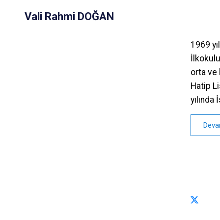
Vali Rahmi DOĞAN
1969 yı
İlkokul
orta ve 
Hatip L
yılında 
Deva