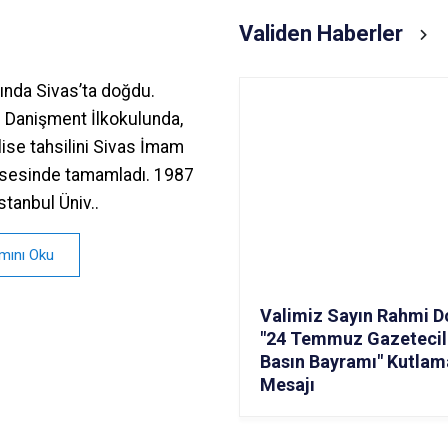
Validen Haberler
lında Sivas’ta doğdu.
u Danişment İlkokulunda,
lise tahsilini Sivas İmam
isesinde tamamladı. 1987
İstanbul Üniv..
mını Oku
Valimiz Sayın Rahmi D
"24 Temmuz Gazetecil
Basın Bayramı" Kutlam
Mesajı