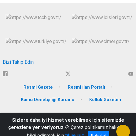
Bizi Takip Edin
Resmi Gazete
Resmi İlan Portalı
Kamu Denetçiliği Kurumu
Kolluk Gözetim
Resmi Daireler Kampüsü 54290 15 Temmuz Camili - Adapazarı
Sizlere daha iyi hizmet verebilmek için sitemizde
/SAKARYA
çerezlere yer veriyoruz
🍪 Çerez politikamız hakkında
Tlf: 02642513515-16-17-18 Fax: 0264 251 35 19
bilgi edinmek için
tıklayınız
Kabul et