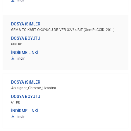
indir
GEMALTO KART OKUYUCU DRİVER 32/64 BİT (GemPcCCID_201_)
606 KB
indir
Arksigner_Chrome_Uzantısı
61 KB
indir