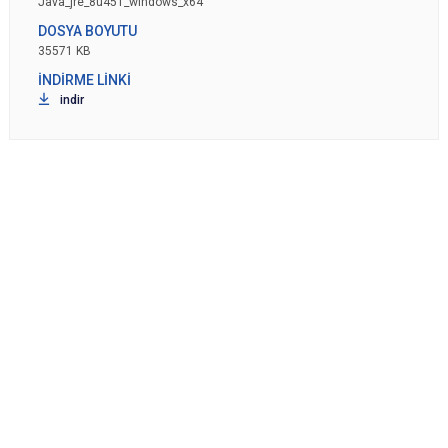
Java_jre_8u451_windows_x64
35571 KB
indir