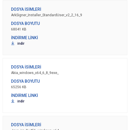
ArkSigner_Installer_StandardUser_v2_2_16_9
68041 KB
indir
Akia_windows_x64_6_8_9exe_
65256 KB
indir