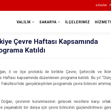
e-Devlet
VALİLİK
SAKARYA
İLÇELERİMİZ
HİZMET
Valilikler
rkiye Çevre Haftası Kapsamında
ograma Katıldı
, il ve ilçe protoklü ile birlikte Çevre, Şehircilik ve İklim
e Haftası kapsamında düzenlenen programa katıldı. Bu yıl “Dü
akültesi’nde gerçekleştirilen programda çevre bilincini artırmaya 
Doğan, çevrenin korunmasının gelecek nesillere karşı ortak
 yaşanabilir bir dünya için çevre bilincinin güçlendirilmesi gerekt