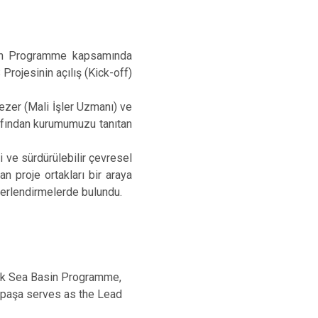
sin Programme kapsamında
rojesinin açılış (Kick-off)
zer (Mali İşler Uzmanı) ve
rafından kurumumuzu tanıtan
 ve sürdürülebilir çevresel
n proje ortakları bir araya
ğerlendirmelerde bulundu.
ack Sea Basin Programme,
ahpaşa serves as the Lead