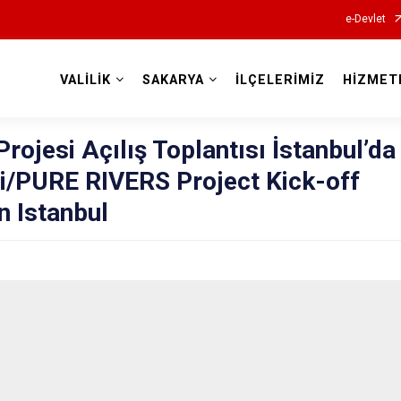
e-Devlet
VALİLİK
SAKARYA
İLÇELERİMİZ
HİZMET
Valilikler
ojesi Açılış Toplantısı İstanbul’da
di/PURE RIVERS Project Kick-off
n Istanbul