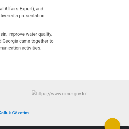
l Affairs Expert), and
livered a presentation
sin, improve water quality,
nd Georgia came together to
unication activities.
Kolluk Gözetim
RYA