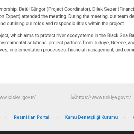
orship, Betül Güngör (Project Coordinator), Dilek Sezer (Financia
n Expert) attended the meeting. During the meeting, our team de
and outlining our roles and responsibilities within the project.
oject, which aims to protect river ecosystems in the Black Sea Ba
vironmental solutions, project partners from Türkiye, Greece, a
ives, implementation processes, financial management, and comm
Resmi İlan Portalı
Kamu Denetçiliği Kurumu
smi Daireler Kampüsü 54290 15 Temmuz Camili - Adapazarı /SAKA