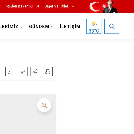
İçişleri Bakanlığı
Diğer Valilikler
LERİMİZ
GÜNDEM
İLETİŞİM
33
°C