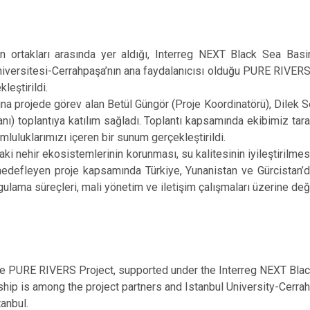
takları arasında yer aldığı, Interreg NEXT Black Sea Ba
iversitesi-Cerrahpaşa’nın ana faydalanıcısı olduğu PURE RIVERS P
leştirildi.
ojede görev alan Betül Güngör (Proje Koordinatörü), Dilek Se
anı) toplantıya katılım sağladı. Toplantı kapsamında ekibimiz ta
mluluklarımızı içeren bir sunum gerçekleştirildi.
hir ekosistemlerinin korunması, su kalitesinin iyileştirilmesi
hedefleyen proje kapsamında Türkiye, Yunanistan ve Gürcistan’da
gulama süreçleri, mali yönetim ve iletişim çalışmaları üzerine de
he PURE RIVERS Project, supported under the Interreg NEXT Bl
hip is among the project partners and Istanbul University-Cerr
tanbul.