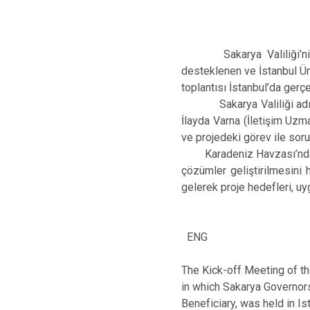
Sakarya Valiliği’nin or
desteklenen ve İstanbul Ün
toplantısı İstanbul’da gerçek
Sakarya Valiliği adına pr
İlayda Varna (İletişim Uzm
ve projedeki görev ile soru
Karadeniz Havzası’ndaki ne
çözümler geliştirilmesini 
gelerek proje hedefleri, uy
ENG
The Kick-off Meeting of t
in which Sakarya Governors
Beneficiary, was held in Is